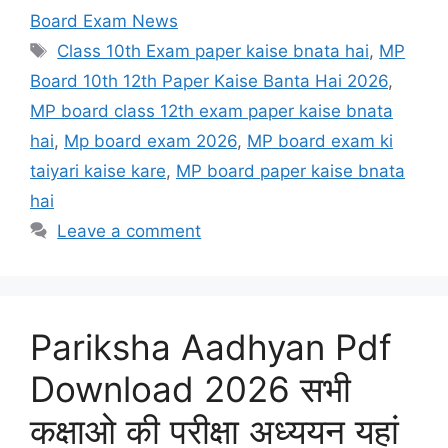
Board Exam News
Tags
Class 10th Exam paper kaise bnata hai
,
MP
Board 10th 12th Paper Kaise Banta Hai 2026
,
MP board class 12th exam paper kaise bnata
hai
,
Mp board exam 2026
,
MP board exam ki
taiyari kaise kare
,
MP board paper kaise bnata
hai
Leave a comment
Pariksha Aadhyan Pdf
Download 2026 सभी
कक्षाओ की परीक्षा अध्ययन यहां