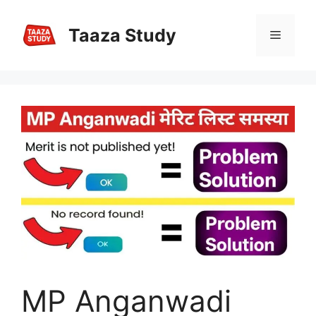
Skip
to
Taaza Study
Menu
content
MP Anganwadi