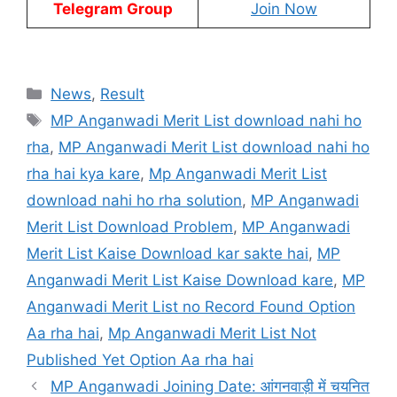
Telegram Group
Join Now
Categories
News
,
Result
Tags
MP Anganwadi Merit List download nahi ho
rha
,
MP Anganwadi Merit List download nahi ho
rha hai kya kare
,
Mp Anganwadi Merit List
download nahi ho rha solution
,
MP Anganwadi
Merit List Download Problem
,
MP Anganwadi
Merit List Kaise Download kar sakte hai
,
MP
Anganwadi Merit List Kaise Download kare
,
MP
Anganwadi Merit List no Record Found Option
Aa rha hai
,
Mp Anganwadi Merit List Not
Published Yet Option Aa rha hai
MP Anganwadi Joining Date: आंगनवाड़ी में चयनित