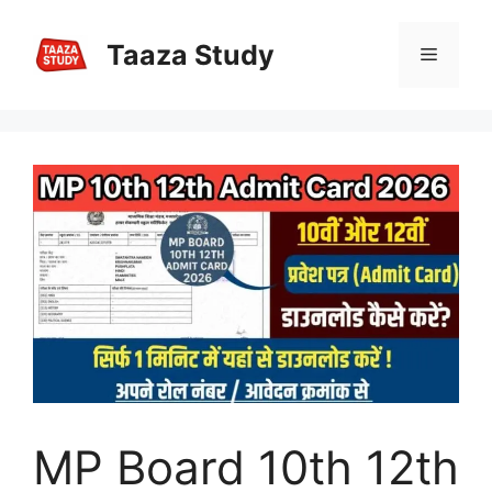
Skip
to
Taaza Study
Menu
content
MP Board 10th 12th