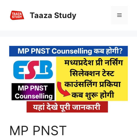
Skip
to
Taaza Study
Menu
content
MP PNST