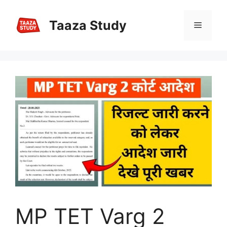
Skip
to
Taaza Study
Menu
content
MP TET Varg 2