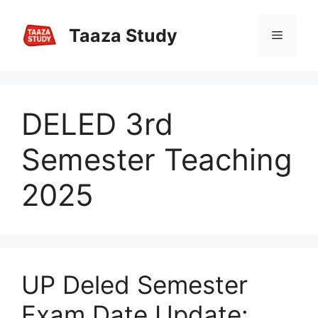
Skip
to
Taaza Study
Menu
content
DELED 3rd
Semester Teaching
2025
UP Deled Semester
Exam Date Update: