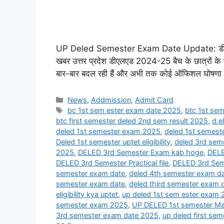
UP Deled Semester Exam Date Update: डीएलएड परीक
खबर उत्तर प्रदेश डीएलएड 2024-25 बैच के छात्रों के फर
बार-बार बदल रही हैं और अभी तक कोई ऑफिशल घोषणा नहीं 
Categories
News
,
Addmission
,
Admit Card
Tags
bc 1st sem ester exam date 2025
,
btc 1st se
btc first semester deled 2nd sem result 2025
,
d.e
deled 1st semester exam 2025
,
deled 1st semest
Deled 1st semester uptet eligibility
,
deled 3rd sem
2025
,
DELED 3rd Semester Exam kab hoge
,
DELE
DELED 3rd Semester Practical file
,
DELED 3rd Sem
semester exam date
,
deled 4th semester exam d
semester exam date
,
deled third semester exam 
eligibility kya uptet
,
up deled 1st sem ester exam
semester exam 2025
,
UP DELED 1st semester Ma
3rd semester exam date 2025
,
up deled first se