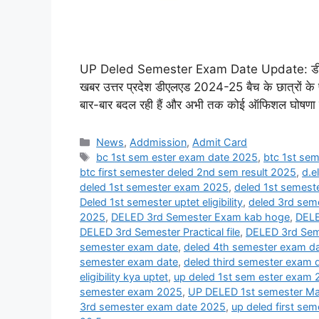
UP Deled Semester Exam Date Update: डीएलएड परीक
खबर उत्तर प्रदेश डीएलएड 2024-25 बैच के छात्रों के फर
बार-बार बदल रही हैं और अभी तक कोई ऑफिशल घोषणा नहीं 
Categories
News
,
Addmission
,
Admit Card
Tags
bc 1st sem ester exam date 2025
,
btc 1st se
btc first semester deled 2nd sem result 2025
,
d.e
deled 1st semester exam 2025
,
deled 1st semest
Deled 1st semester uptet eligibility
,
deled 3rd sem
2025
,
DELED 3rd Semester Exam kab hoge
,
DELE
DELED 3rd Semester Practical file
,
DELED 3rd Sem
semester exam date
,
deled 4th semester exam d
semester exam date
,
deled third semester exam 
eligibility kya uptet
,
up deled 1st sem ester exam
semester exam 2025
,
UP DELED 1st semester Ma
3rd semester exam date 2025
,
up deled first se